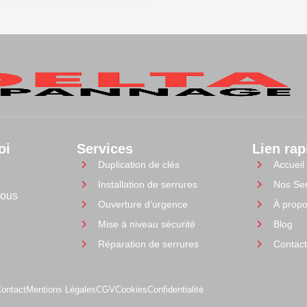
oi
Services
Lien rap
Duplication de clés
Accueil
Installation de serrures
Nos Ser
nous
Ouverture d’urgence
À prop
Mise à niveau sécurité
Blog
Réparation de serrures
Contac
ontact
Mentions Légales
CGV
Cookies
Confidentialité