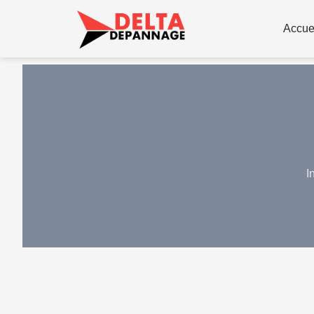
Accue
I
Besoin